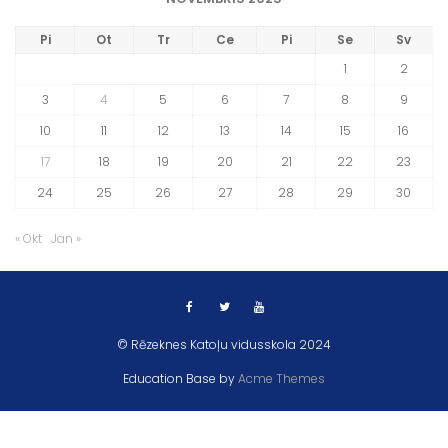
Pi
Ot
Tr
Ce
Pi
Se
Sv
1
2
3
4
5
6
7
8
9
10
11
12
13
14
15
16
17
18
19
20
21
22
23
24
25
26
27
28
29
30
« Okt
Jan »
© Rēzeknes Katoļu vidusskola 2024
Education Base by
Acme Themes