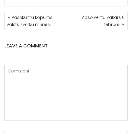
ZIŅU
Pasākumu kopums
Absolventu vakars 6.
IZVĒLNE
Valsts svētku mēnesī
februārī
LEAVE A COMMENT