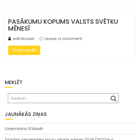
PASĀKUMU KOPUMS VALSTS SVĒTKU
MĒNESĪ
adminuser
Leave a comment
Izlasīt vairāk
MEKLĒT
JAUNĀKĀS ZIŅAS
Uzņemšana 10.klasē!
Aicinām pievienoties mūsu skolas saimei 2026./2027.m.g.