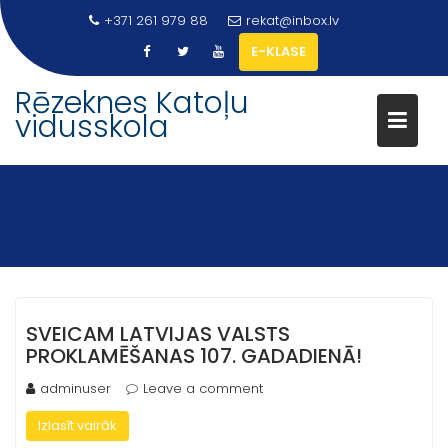
Skip
+371 261 979 88
rekat@inbox.lv
to
E-KLASE
content
Rēzeknes Katoļu
vidusskola
SVEICAM LATVIJAS VALSTS
PROKLAMĒŠANAS 107. GADADIENĀ!
adminuser
Leave a comment
Izlasīt vairāk