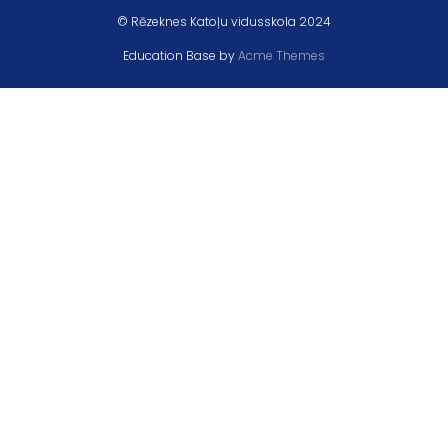
© Rēzeknes Katoļu vidusskola 2024
Education Base by
Acme Themes