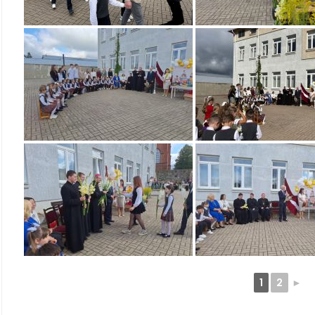
1
2
►