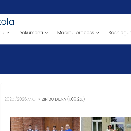
kola
lu
Dokumenti
Mācību process
Sasniegu
2025./2026.M.G.
»
ZINĪBU DIENA (1.09.25.)