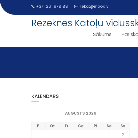
Skip
+371 261 979 88
rekat@inbox.lv
to
content
Rēzeknes Katoļu viduss
Sākums
Par sko
KALENDĀRS
AUGUSTS 2026
Pi
Ot
Tr
Ce
Pi
Se
Sv
1
2