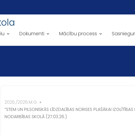
kola
lu
Dokumenti
Mācību process
Sasniegu
2025./2026.M.G.
»
“STEM UN PILSONISKĀS LĪDZDALĪBAS NORISES PLAŠĀKAI IZGLĪTĪBAS 
NODARBĪBAS SKOLĀ (27.03.26.)