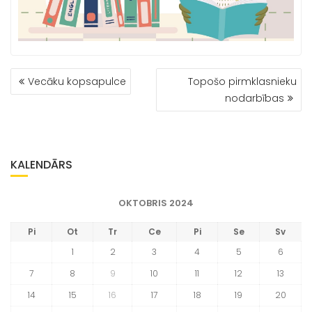
ZIŅU
Vecāku kopsapulce
Topošo pirmklasnieku
IZVĒLNE
nodarbības
KALENDĀRS
OKTOBRIS 2024
Pi
Ot
Tr
Ce
Pi
Se
Sv
1
2
3
4
5
6
7
8
9
10
11
12
13
14
15
16
17
18
19
20