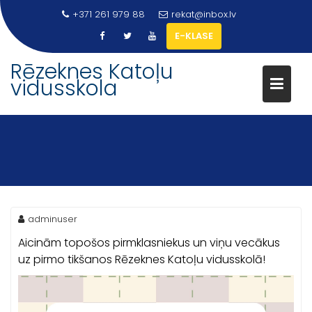
Skip
+371 261 979 88
rekat@inbox.lv
to
E-KLASE
content
Rēzeknes Katoļu
vidusskola
adminuser
Aicinām topošos pirmklasniekus un viņu vecākus
uz pirmo tikšanos Rēzeknes Katoļu vidusskolā!