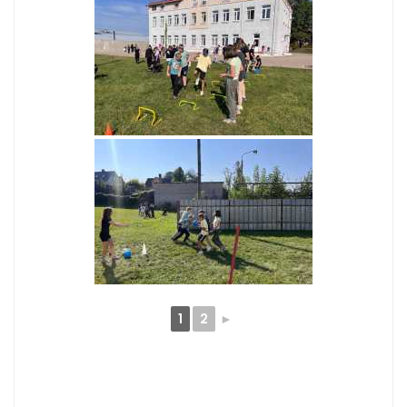
1
2
►