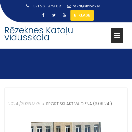
Skip
+371 261 979 88
rekat@inbox.lv
to
E-KLASE
content
Rēzeknes Katoļu
vidusskola
2024./2025.M.G.
»
SPORTISKI AKTĪVĀ DIENA (3.09.24.)