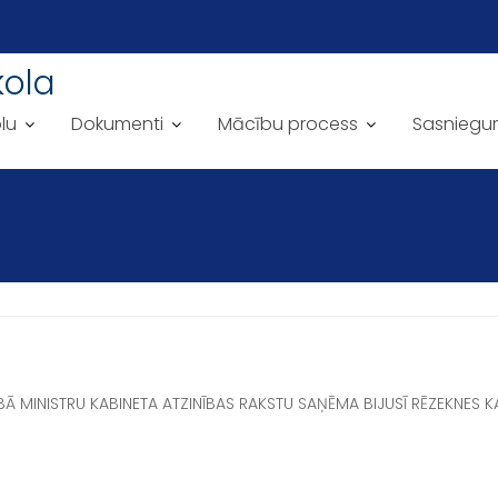
kola
lu
Dokumenti
Mācību process
Sasniegu
ĪBĀ MINISTRU KABINETA ATZINĪBAS RAKSTU SAŅĒMA BIJUSĪ RĒZEKNES