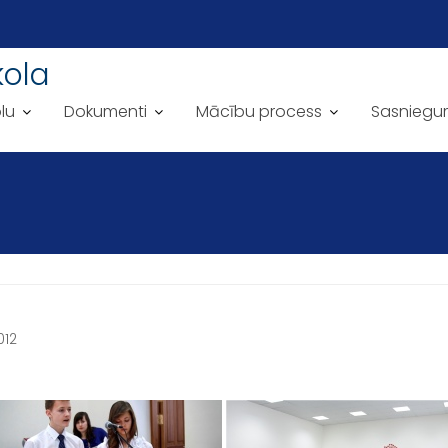
kola
lu
Dokumenti
Mācību process
Sasniegu
012