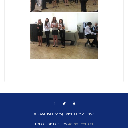
© Rēzeknes Katoļu vidusskola 2024
Education Base by
Acme Themes