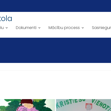
kola
lu
Dokumenti
Mācību process
Sasniegu