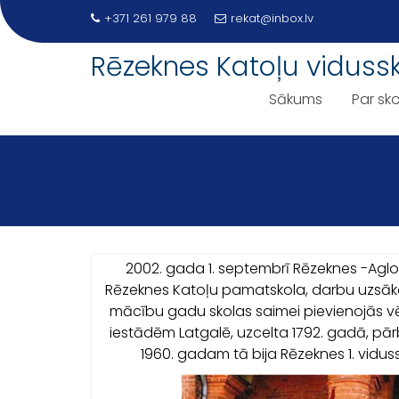
Skip
+371 261 979 88
rekat@inbox.lv
to
content
Rēzeknes Katoļu viduss
Sākums
Par sko
2002. gada 1. septembrī Rēzeknes -Agl
Rēzeknes Katoļu pamatskola, darbu uzsāka 6
mācību gadu skolas saimei pievienojās vē
iestādēm Latgalē, uzcelta 1792. gadā, pār
1960. gadam tā bija Rēzeknes 1. vid