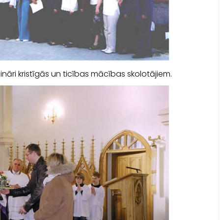
ināri kristīgās un ticības mācības skolotājiem.