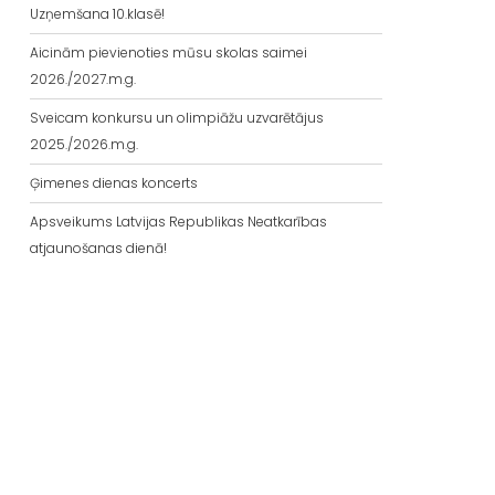
Uzņemšana 10.klasē!
Aicinām pievienoties mūsu skolas saimei
2026./2027.m.g.
Sveicam konkursu un olimpiāžu uzvarētājus
2025./2026.m.g.
Ģimenes dienas koncerts
Apsveikums Latvijas Republikas Neatkarības
atjaunošanas dienā!