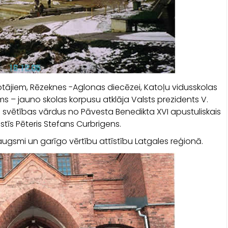
tājiem, Rēzeknes -Aglonas diecēzei, Katoļu vidusskolas
ms – jauno skolas korpusu atklāja Valsts prezidents V.
un svētības vārdus no Pāvesta Benedikta XVI apustuliskais
lstīs Pēteris Stefans Curbrigens.
augsmi un garīgo vērtību attīstību Latgales reģionā.