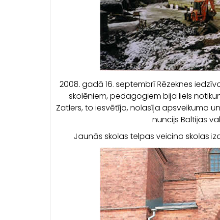
2008. gadā 16. septembrī Rēzeknes iedzīvo
skolēniem, pedagogiem bija liels notiku
Zatlers, to iesvētīja, nolasīja apsveikuma 
nuncijs Baltijas va
Jaunās skolas telpas veicina skolas iz