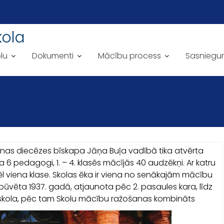
kola
lu
Dokumenti
Mācību process
Sasniegu
onas diecēzes bīskapa Jāņa Buļa vadībā tika atvērta
 pedagogi, 1. – 4. klasēs mācījās 40 audzēkņi. Ar katru
l viena klase. Skolas ēka ir viena no senākajām mācību
būvēta 1937. gadā, atjaunota pēc 2. pasaules kara, līdz
usskola, pēc tam Skolu mācību ražošanas kombināts