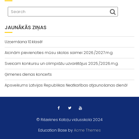
JAUNĀKĀS ZIŅAS
Uzņemšana 10.klasē!
Aicinām pievienoties mūsu skolas saimei 2026./2027.m.g.
Sveicam konkursu un olimpiāžu uzvarētājus 2025./2026.m.g.
Ģimenes dienas koncerts
Apsveikums Latvijas Republikas Neatkarības atjaunošanas dienā!
© Rēzeknes Katoļu vidusskola 2024
Education Base by
Acme Themes