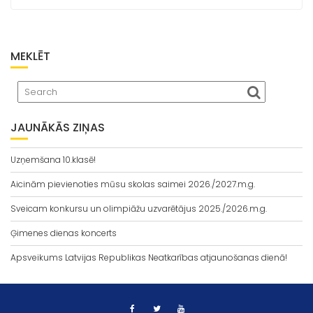
MEKLĒT
JAUNĀKĀS ZIŅAS
Uzņemšana 10.klasē!
Aicinām pievienoties mūsu skolas saimei 2026./2027.m.g.
Sveicam konkursu un olimpiāžu uzvarētājus 2025./2026.m.g.
Ģimenes dienas koncerts
Apsveikums Latvijas Republikas Neatkarības atjaunošanas dienā!