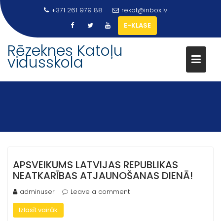
Skip
+371 261 979 88
rekat@inbox.lv
to
E-KLASE
content
Rēzeknes Katoļu
vidusskola
APSVEIKUMS LATVIJAS REPUBLIKAS
NEATKARĪBAS ATJAUNOŠANAS DIENĀ!
adminuser
Leave a comment
Izlasīt vairāk