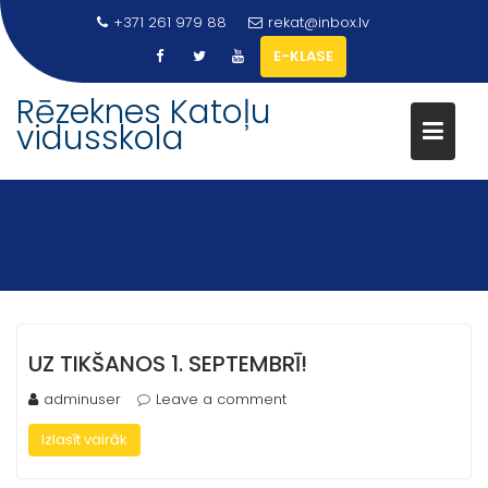
Skip
+371 261 979 88
rekat@inbox.lv
to
E-KLASE
content
Rēzeknes Katoļu
vidusskola
UZ TIKŠANOS 1. SEPTEMBRĪ!
adminuser
Leave a comment
Izlasīt vairāk