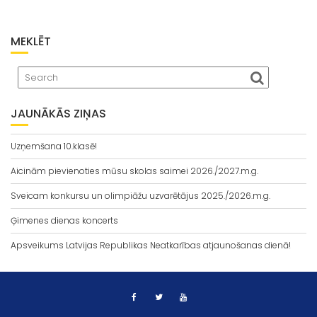
MEKLĒT
JAUNĀKĀS ZIŅAS
Uzņemšana 10.klasē!
Aicinām pievienoties mūsu skolas saimei 2026./2027.m.g.
Sveicam konkursu un olimpiāžu uzvarētājus 2025./2026.m.g.
Ģimenes dienas koncerts
Apsveikums Latvijas Republikas Neatkarības atjaunošanas dienā!