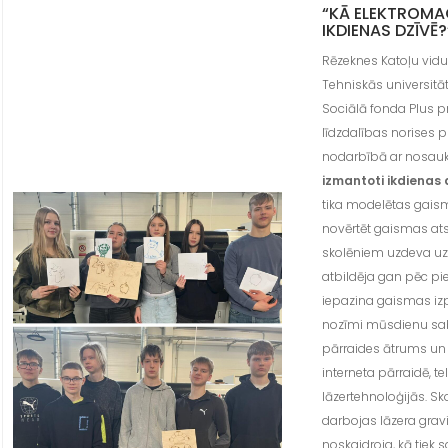
“KĀ ELEKTROMAG
IKDIENAS DZĪVĒ?
Rēzeknes Katoļu vidu
Tehniskās universitā
Sociālā fonda Plus pr
līdzdalības norises p
nodarbībā ar nosa
izmantoti ikdienas 
tika modelētas gais
novērtēt gaismas at
skolēniem uzdeva uz
atbildēja gan pēc pi
iepazina gaismas izp
nozīmi mūsdienu sabie
pārraides ātrums un
interneta pārraidē, 
lāzertehnoloģijās. S
darbojas lāzera grav
noskaidroja, kā tiek