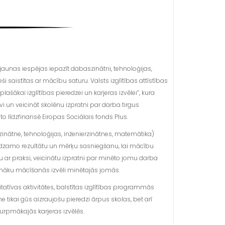
jaunas iespējas iepazīt dabaszinātni, tehnoloģijas,
i saistītas ar mācību saturu. Valsts izglītības attīstības
ašākai izglītības pieredzei un karjeras izvēlei”, kura
vi un veicināt skolēnu izpratni par darba tirgus
o līdzfinansē Eiropas Sociālais fonds Plus.
zinātne, tehnoloģijas, inženierzinātnes, matemātika)
dzamo rezultātu un mērķu sasniegšanu, lai mācību
 ar praksi, veicinātu izpratni par minēto jomu darba
māku mācīšanās izvēli minētajās jomās.
itatīvas aktivitātes, balstītas izglītības programmās
 tikai gūs aizraujošu pieredzi ārpus skolas, bet arī
rpmākajās karjeras izvēlēs.