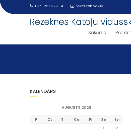
Skip
+371 261 979 88
rekat@inbox.lv
to
content
Rēzeknes Katoļu viduss
Sākums
Par sko
KALENDĀRS
AUGUSTS 2026
Pi
Ot
Tr
Ce
Pi
Se
Sv
1
2