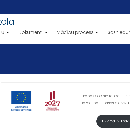
kola
lu
Dokumenti
Mācību process
Sasniegu
Eiropas Sociālā fonda Plus p
līdzdalības norises plašākai 
Uzzināt vairāk