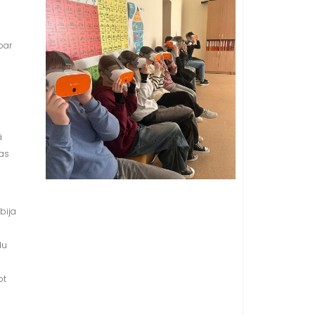
par
ā
mas
bija
du
ot