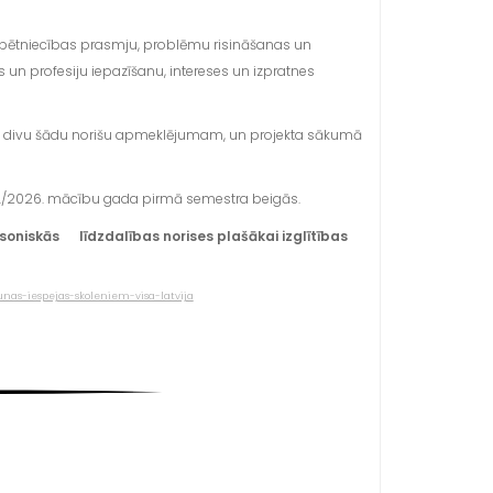
 pētniecības prasmju, problēmu risināšanas un
 un profesiju iepazīšanu, intereses un izpratnes
 divu šādu norišu apmeklējumam, un projekta sākumā
5./2026. mācību gada pirmā semestra beigās.
ilsoniskās līdzdalības norises plašākai izglītības
unas-iespejas-skoleniem-visa-latvija