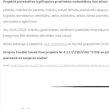
Projektā paredzētas izglītojošas praktiskas nodarbības, kas ietver:
plašāku mācīšanās pieredzi, mācību satura tematu padziļinātu apguvi,
loģiskās domāšanas attīstīšanu, aktīvu līdzdalību, reālās dzīves piemērus
veicināšanu ilgtermiņā.
Jau 2025./2026. mācību gadā katram skolēnam paredzēts finansējums
pieejamas 480 dažādas aktivitātes visā Latvijā.
Norišu katalogs ir pieejams
VIAA mājaslapā
un tas tiks papildināts 202
Eiropas Sociālā fonda Plus projekts Nr.4.2.2.1/1/25/I/001 “STEM un p
pieredzei un karjeras izvēlei”
Avots:
https://www.viaa.gov.lv/lv/jaunums/stem-un-pilsoniskas-lidzdalibas-skolas-soma-ja