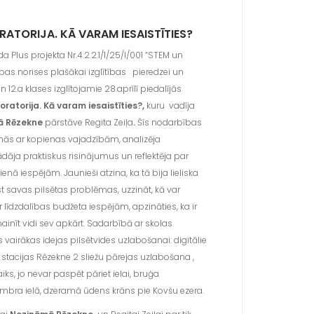
RATORIJA. KĀ VARAM IESAISTĪTIES?
a Plus projekta Nr.4.2.2.1/1/25/I/001 “STEM un
ības norises plašākai izglītības pieredzei un
 un 12.a klases izglītojamie 28.aprīlī piedalījās
oratorija. Kā varam iesaistīties?,
kuru vadīja
ā Rēzekne
pārstāve Regita Zeiļa
.
Šīs nodarbības
zinās ar kopienas vajadzībām, analizēja
ādāja praktiskus risinājumus un reflektēja par
enā iespējām. Jaunieši atzina, ka tā bija lieliska
st savas pilsētas problēmas, uzzināt, kā var
ar līdzdalības budžeta iespējām, apzināties, ka ir
inīt vidi sev apkārt. Sadarbībā ar skolas
s vairākas idejas pilsētvides uzlabošanai: digitālie
, stacijas Rēzekne 2 sliežu pārejas uzlabošana ,
aiks, jo nevar paspēt pāriet ielai, bruģa
mbra ielā, dzeramā ūdens krāns pie Kovšu ezera.