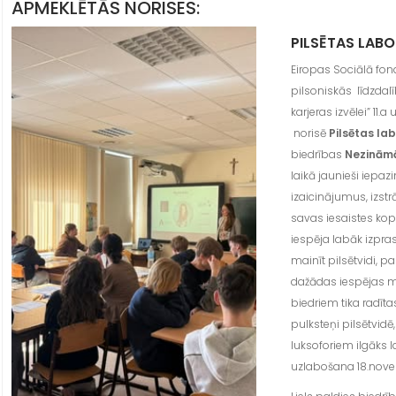
APMEKLĒTĀS NORISES:
PILSĒTAS LABO
Eiropas Sociālā fond
pilsoniskās līdzdal
karjeras izvēlei” 11.a
norisē
Pilsētas lab
biedrības
Nezinām
laikā jaunieši iepa
izaicinājumus, izstr
savas iesaistes kopi
iespēja labāk izpra
mainīt pilsētvidi, p
dažādas iespējas ma
biedriem tika radīta
pulksteņi pilsētvidē
luksoforiem ilgāks l
uzlabošana 18.nove