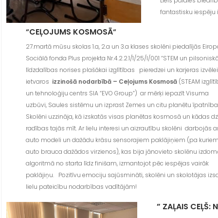
Liels paldies biedrī
fantastisku iespēju 
“
CEĻOJUMS KOSMOSĀ
“
27.martā mūsu skolas 1.a, 2.a un 3.a klases skolēni piedalījās Eiro
Sociālā fonda Plus projekta Nr.4.2.2.1/1/25/I/001 “STEM un pilsonis
līdzdalības norises plašākai izglītības pieredzei un karjeras izvēlei
ietvaros
izzinošā nodarbībā – Ceļojums Kosmosā
(STEAM izglīt
un tehnoloģiju centrs SIA “EVO Group”) ar mērķi iepazīt Visuma
uzbūvi, Saules sistēmu un izprast Zemes un citu planētu īpatnība
Skolēni uzzināja, kā izskatās visas planētas kosmosā un kādas d
radības tajās mīt. Ar lielu interesi un aizrautību skolēni darbojās a
auto modeli un dažādu krāsu sensorajiem paklājiņiem (pa kurie
auto brauca dažādos virzienos), kas bija jānovieto skolēnu izdom
algoritmā no starta līdz finišam, izmantojot pēc iespējas vairāk
paklājiņu. Pozitīvu emociju sajūsmināti, skolēni un skolotājas izs
lielu pateicību nodarbības vadītājām!
” ZAĻAIS CEĻŠ: