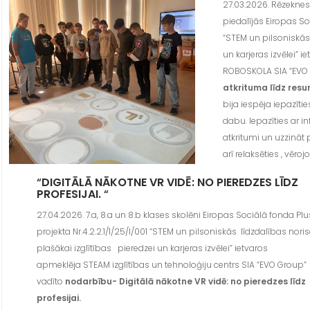
27.03.2026. Rēzeknes
piedalījās Eiropas Soc
“STEM un pilsoniskās
un karjeras izvēlei” 
ROBOSKOLA SIA “EVO 
atkrituma līdz resu
bija iespēja iepazīti
dabu. Iepazīties ar i
atkritumi un uzzināt
arī relaksēties , vēr
“
DIGITĀLĀ NĀKOTNE VR VIDĒ: NO PIEREDZES LĪDZ
PROFESIJAI.
“
27.04.2026. 7.a, 8.a un 8.b klases skolēni Eiropas Sociālā fonda Plu
projekta Nr.4.2.2.1/1/25/I/001 “STEM un pilsoniskās līdzdalības nori
plašākai izglītības pieredzei un karjeras izvēlei” ietvaros
apmeklēja STEAM izglītības un tehnoloģiju centrs SIA “EVO Group”
vadīto
nodarbību- Digitālā nākotne VR vidē: no pieredzes līdz
profesijai.