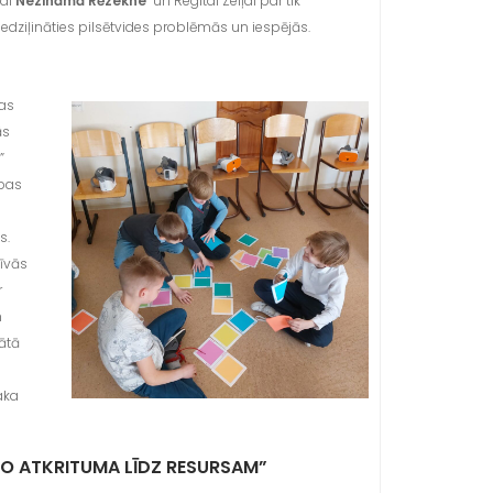
bai
Nezināmā Rēzekne
un Regitai Zeiļai par tik
iedziļināties pilsētvides problēmās un iespējās.
pas
kās
”
ības
s.
zīvās
r
m
ātā
aka
 NO ATKRITUMA LĪDZ RESURSAM”