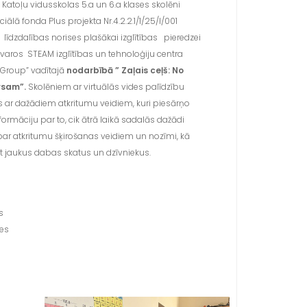
 Katoļu vidusskolas 5.a un 6.a klases skolēni
iālā fonda Plus projekta Nr.4.2.2.1/1/25/I/001
 līdzdalības norises plašākai izglītības pieredzei
ietvaros STEAM izglītības un tehnoloģiju centra
Group” vadītajā
nodarbībā ” Zaļais ceļš: No
rsam”.
Skolēniem ar virtuālās vides palīdzību
es ar dažādiem atkritumu veidiem, kuri piesārņo
nformāciju par to, cik ātrā laikā sadalās dažādi
 par atkritumu šķirošanas veidiem un nozīmi, kā
ojot jaukus dabas skatus un dzīvniekus.
s
ses