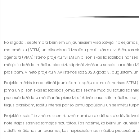
No šī gada 1. septembra bērniem un jauniešiem visā Latvijā ir pieejamas 
matemātiku (STEM) un pilsonisko līdzdalību praktiskās aktivitātēs, kas cieš
aģentūra (VIAA) īsteno projektu “STEM un pilsoniskās līdzdalības norises pl
mērķis ir dažādot mācību pieredzi, stiprināt zināšanu sasaisti ar reālo dzī
prasībām. Minēto projektu VIAA īstenos līdz 2028. gada 31. augustam, un t
Projekta mērķis ir nodrošināt jauniešiem iespēju apmeklēt norises STEM (
jomā un pilsoniskās līdzdalības jomā, kas sekmē mācību satura sasnie
procesā dažādotu mācīšanās pieredzi, efektīvāk sasaistītu mācību teoriju
tirgus prasībām, radītu interesi par šo jomu apgūšanu un sekmētu turp
Projektā iesaistītie zinātnes centri, uzņēmumi un biedrības piedāvās kval
noteiktajos sasniedzamajos rezultātos. Tas nozīmē, ka bērni un jaunieši ne
attīstīs zināšanas un prasmes, kas nepieciešamas mācību procesā un tu