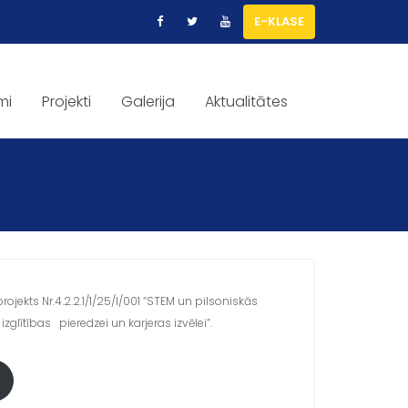
E-KLASE
mi
Projekti
Galerija
Aktualitātes
rojekts Nr.4.2.2.1/1/25/I/001 “STEM un pilsoniskās
izglītības pieredzei un karjeras izvēlei”.