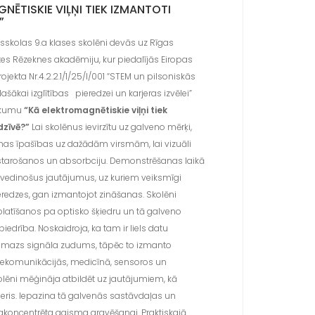
NĒTISKIE VIĻŅI TIEK IZMANTOTI
”
sskolas 9.a klases skolēni devās uz Rīgas
tes Rēzeknes akadēmiju, kur piedalījās Eiropas
ojekta Nr.4.2.2.1/1/25/I/001 “STEM un pilsoniskās
lašākai izglītības pieredzei un karjeras izvēlei”
ukumu
“Kā elektromagnētiskie viļņi tiek
dzīvē?”
Lai skolēnus ievirzītu uz galveno mērķi,
mas īpašības uz dažādām virsmām, lai vizuāli
starošanos un absorbciju. Demonstrēšanas laikā
vedinošus jautājumus, uz kuriem veiksmīgi
eredzes, gan izmantojot zināšanas. Skolēni
latīšanos pa optisko šķiedru un tā galveno
drība. Noskaidroja, ka tam ir liels datu
 mazs signāla zudums, tāpēc to izmanto
telekomunikācijās, medicīnā, sensoros un
kolēni mēģināja atbildēt uz jautājumiem, kā
ieris. Iepazina tā galvenās sastāvdaļas un
 sakoncentrēta gaisma gravēšanai. Praktiskajā