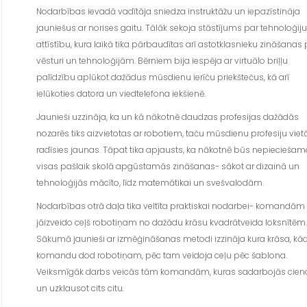
Nodarbības ievadā vadītāja sniedza instruktāžu un iepazīstināja
jauniešus ar norises gaitu. Tālāk sekoja stāstījums par tehnoloģiju
attīstību, kura laikā tika pārbaudītas arī astotklasnieku zināšanas 
vēsturi un tehnoloģijām. Bērniem bija iespēja ar virtuālo briļļu
palīdzību aplūkot dažādus mūsdienu ierīču priekštečus, kā arī
ielūkoties datora un viedtelefona iekšienē.
Jaunieši uzzināja, ka un kā nākotnē daudzas profesijas dažādās
nozarēs tiks aizvietotas ar robotiem, taču mūsdienu profesiju viet
radīsies jaunas. Tāpat tika apjausts, ka nākotnē būs nepiecieša
visas pašlaik skolā apgūstamās zināšanas- sākot ar dizainā un
tehnoloģijās mācīto, līdz matemātikai un svešvalodām.
Nodarbības otrā daļa tika veltīta praktiskai nodarbei- komandām 
jāizveido ceļš robotiņam no dažādu krāsu kvadrātveida loksnītēm.
Sākumā jaunieši ar izmēģināšanas metodi izzināja kura krāsa, kā
komandu dod robotiņam, pēc tam veidoja ceļu pēc šablona.
Veiksmīgāk darbs veicās tām komandām, kuras sadarbojās cien
un uzklausot cits citu.