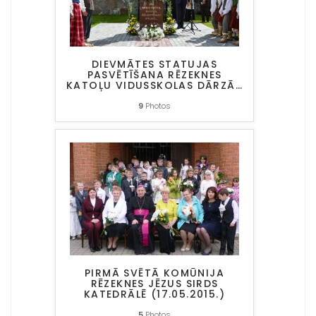
DIEVMĀTES STATUJAS
PASVĒTĪŠANA RĒZEKNES
KATOĻU VIDUSSKOLAS DĀRZĀ
…
9
Photos
PIRMĀ SVĒTĀ KOMŪNIJA
RĒZEKNES JĒZUS SIRDS
KATEDRĀLĒ (17.05.2015.)
5
Photos