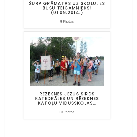
ŠURP GRĀMATAS UZ SKOLU, ES
BŪŠU TEICAMNIEKS!
(01.09.2014.)
9
Photos
RĒZEKNES JĒZUS SIRDS
KATEDRĀLES UN RĒZEKNES
KATOĻU VIDUSSKOLAS
…
19
Photos