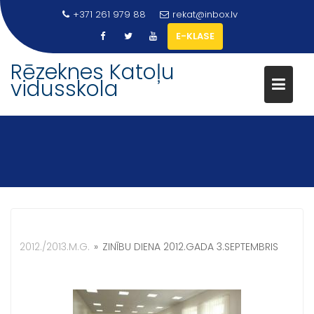
Skip
+371 261 979 88
rekat@inbox.lv
to
E-KLASE
content
Rēzeknes Katoļu
vidusskola
2012./2013.M.G.
»
ZINĪBU DIENA 2012.GADA 3.SEPTEMBRIS