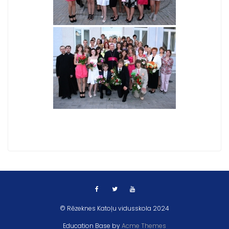
© Rēzeknes Katoļu vidusskola 2024
Education Base by
Acme Themes